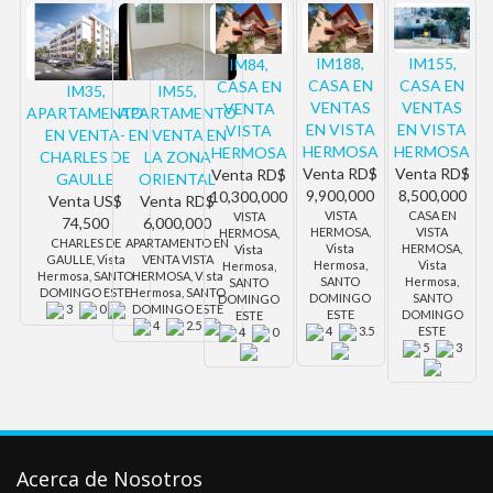
IM188,
IM155,
IM84,
CASA EN
CASA EN
CASA EN
IM35,
IM55,
VENTAS
VENTAS
VENTA
APARTAMENTO
APARTAMENTO
EN VISTA
EN VISTA
VISTA
EN VENTA-
EN VENTA EN
HERMOSA
HERMOSA
HERMOSA
CHARLES DE
LA ZONA
Venta
RD$
Venta
RD$
Venta
RD$
GAULLE
ORIENTAL
9,900,000
8,500,000
10,300,000
Venta
US$
Venta
RD$
VISTA
CASA EN
VISTA
74,500
6,000,000
HERMOSA,
VISTA
HERMOSA,
CHARLES DE
APARTAMENTO EN
Vista
HERMOSA,
Vista
GAULLE, Vista
VENTA VISTA
Hermosa,
Vista
Hermosa,
Hermosa, SANTO
HERMOSA, Vista
SANTO
Hermosa,
SANTO
DOMINGO ESTE
Hermosa, SANTO
DOMINGO
SANTO
DOMINGO
3
0
DOMINGO ESTE
ESTE
DOMINGO
ESTE
4
2.5
4
3.5
ESTE
4
0
5
3
Acerca de Nosotros