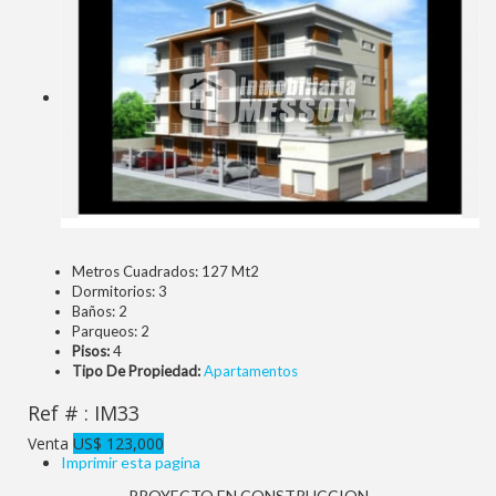
Metros Cuadrados:
127 Mt2
Dormitorios:
3
Baños:
2
Parqueos:
2
Pisos:
4
Tipo De Propiedad:
Apartamentos
Ref # : IM33
Venta
US$ 123,000
Imprimir esta pagina
PROYECTO EN CONSTRUCCION