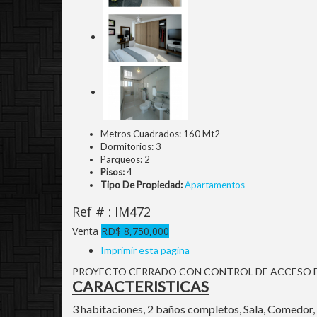
Metros Cuadrados:
160 Mt2
Dormitorios:
3
Parqueos:
2
Pisos:
4
Tipo De Propiedad:
Apartamentos
Ref # : IM472
Venta
RD$ 8,750,000
Imprimir esta pagina
PROYECTO CERRADO CON CONTROL DE ACCESO 
CARACTERISTICAS
3 habitaciones, 2 baños completos, Sala, Comedor, 