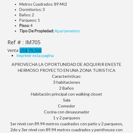
Metros Cuadrados:
89 Mt2
Dormitorios:
3
Baños:
2
Parqueos:
1
Pisos:
4
Tipo De Propiedad:
Apartamentos
Ref # : IM705
Venta
US$ 79,500
Imprimir esta pagina
APROVECHA LA OPORTUNIDAD DE ADQUIRIR EN ESTE
HERMOSO PROYECTO EN UNA ZONA TURISTICA
Características:
3 habitaciones
2 Baños
Habitación principal con walking closet
Sala
Comedor
Cocina con desayunador
1 y 2 parqueos
1er nivel con 89.94 metros cuadrados con patio y 2 parqueos,
2do y 3er nivel con 89.94 metros cuadrados y penthouse con