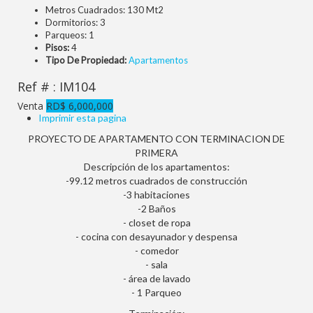
Metros Cuadrados:
130 Mt2
Dormitorios:
3
Parqueos:
1
Pisos:
4
Tipo De Propiedad:
Apartamentos
Ref # : IM104
Venta
RD$ 6,000,000
Imprimir esta pagina
PROYECTO DE APARTAMENTO CON TERMINACION DE
PRIMERA
Descripción de los apartamentos:
-99.12 metros cuadrados de construcción
-3 habitaciones
-2 Baños
- closet de ropa
- cocina con desayunador y despensa
- comedor
- sala
- área de lavado
- 1 Parqueo