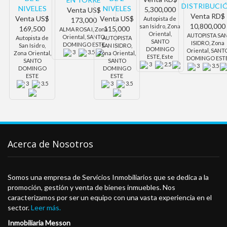
DISTRIBUCI
NIVELES
NIVELES
5,300,000
Venta
US$
Venta
RD$
Venta
US$
Venta
US$
Autopista de
173,000
10,800,000
san Isidro, Zona
169,500
115,000
ALMA ROSA I, Zona
Oriental,
AUTOPISTA SA
Oriental, SANTO
Autopista de
AUTOPISTA
SANTO
ISIDRO, Zona
DOMINGO ESTE
San Isidro,
SAN ISIDRO,
DOMINGO
Oriental, SANT
3
3.5
Zona Oriental,
Zona Oriental,
ESTE, Este
DOMINGO EST
SANTO
SANTO
3
2.5
3
3.5
DOMINGO
DOMINGO
ESTE
ESTE
3
3.5
3
3.5
Acerca de Nosotros
Somos una empresa de Servicios Inmobiliarios que se dedica a la
promoción, gestión y venta de bienes inmuebles. Nos
caracterizamos por ser un equipo con una vasta experiencia en el
sector.
Leer más.
Inmobiliaria Messon