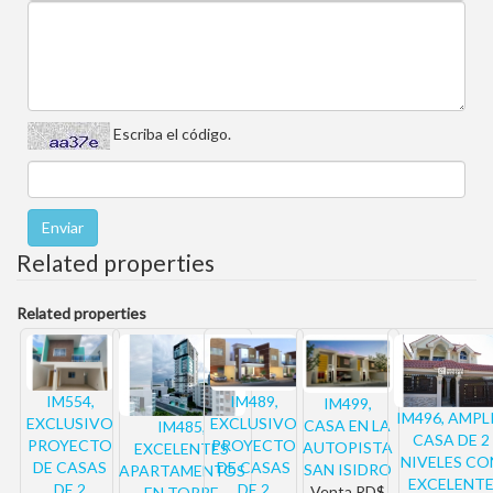
Escriba el código.
Related properties
Related properties
IM554,
IM489,
IM499,
IM496, AMPL
EXCLUSIVO
EXCLUSIVO
CASA EN LA
IM485,
CASA DE 2
PROYECTO
PROYECTO
AUTOPISTA
EXCELENTES
NIVELES CO
DE CASAS
DE CASAS
SAN ISIDRO
APARTAMENTOS
EXCELENT
DE 2
DE 2
Venta
RD$
EN TORRE