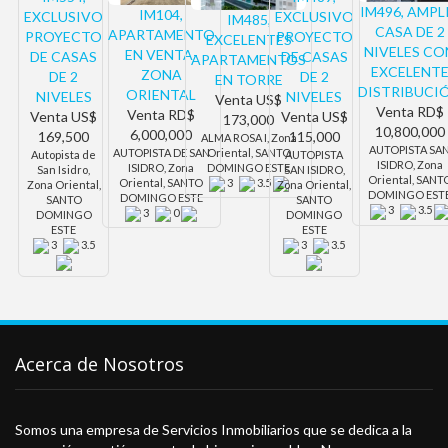
IM496, AMPL
IM104,
EXCLUSIVO
EXCLUSIVO
IM485,
CASA DE 2
APARTAMENTO
PROYECTO
PROYECTO
EXCELENTES
NIVELES CO
EN VENTA-
DE CASAS
DE CASAS
APARTAMENTOS
EXCELENT
ZONA
DE 2
DE 2
EN TORRE
DISTRIBUCI
ORIENTAL
NIVELES
NIVELES
Venta
US$
Venta
RD$
Venta
RD$
Venta
US$
Venta
US$
173,000
10,800,000
6,000,000
169,500
115,000
ALMA ROSA I, Zona
AUTOPISTA SA
AUTOPISTA DE SAN
Oriental, SANTO
Autopista de
AUTOPISTA
ISIDRO, Zona
ISIDRO, Zona
DOMINGO ESTE
San Isidro,
SAN ISIDRO,
Oriental, SANT
Oriental, SANTO
3
3.5
Zona Oriental,
Zona Oriental,
DOMINGO EST
DOMINGO ESTE
SANTO
SANTO
3
3.5
3
0
DOMINGO
DOMINGO
ESTE
ESTE
3
3.5
3
3.5
Acerca de Nosotros
Somos una empresa de Servicios Inmobiliarios que se dedica a la