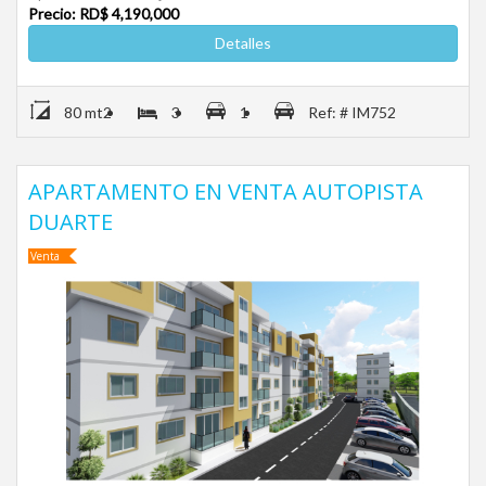
Precio: RD$ 4,190,000
Detalles
80 mt2
3
1
Ref: # IM752
APARTAMENTO EN VENTA AUTOPISTA
DUARTE
Venta