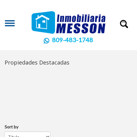
Toggle
navigation
809-483-1748
© Free
Joomla! 3 Modules
- by
VinaGecko.com
Propiedades Destacadas
Sort by