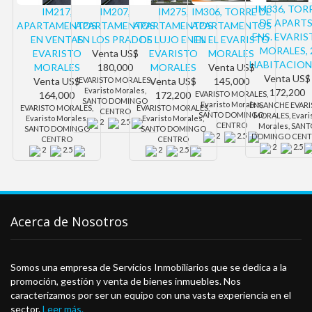
IM336, TOR
IM217,
IM207,
IM275,
IM306, TORRE DE
DE APARTS
APARTAMENTOS
APARTAMENTOS
APARTAMENTOS
APARTAMENTOS
ENS. EVARI
EN VENTAS
EN LOS PRADOS
DE LUJO EN EL
EN EL EVARISTO
MORALES, 
EVARISTO
Venta
US$
EVARISTO
MORALES
HABITACION
MORALES
180,000
MORALES
Venta
US$
Venta
US$
Venta
US$
EVARISTO MORALES,
Venta
US$
145,000
Evaristo Morales,
172,200
164,000
172,200
EVARISTO MORALES,
SANTO DOMINGO
Evaristo Morales,
ENSANCHE EVAR
EVARISTO MORALES,
EVARISTO MORALES,
CENTRO
SANTO DOMINGO
MORALES, Evari
Evaristo Morales,
Evaristo Morales,
2
2.5
CENTRO
Morales, SAN
SANTO DOMINGO
SANTO DOMINGO
2
2.5
DOMINGO CEN
CENTRO
CENTRO
2
2.5
2
2.5
2
2.5
Acerca de Nosotros
Somos una empresa de Servicios Inmobiliarios que se dedica a la
promoción, gestión y venta de bienes inmuebles. Nos
caracterizamos por ser un equipo con una vasta experiencia en el
sector.
Leer más.