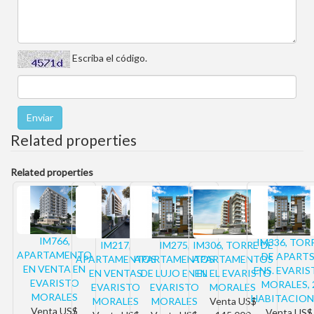
Escriba el código.
Related properties
Related properties
IM766,
IM336, TOR
IM217,
IM275,
IM306, TORRE DE
APARTAMENTO
DE APARTS
APARTAMENTOS
APARTAMENTOS
APARTAMENTOS
EN VENTA EN
ENS. EVARI
EN VENTAS
DE LUJO EN EL
EN EL EVARISTO
EVARISTO
MORALES, 
EVARISTO
EVARISTO
MORALES
MORALES
HABITACION
MORALES
MORALES
Venta
US$
Venta
US$
Venta
US$