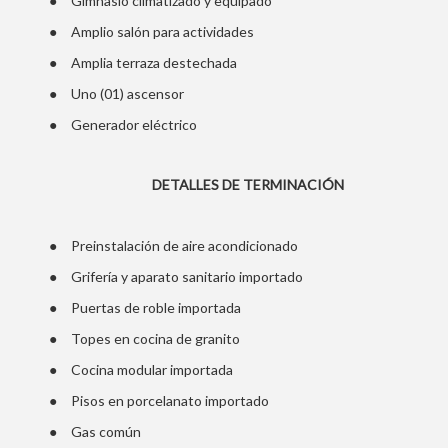
Gimnasio climatizado y equipado
●
Amplio salón para actividades
●
Amplia terraza destechada
●
Uno (01) ascensor
●
Generador eléctrico
DETALLES DE TERMINACIÓN
●
Preinstalación de aire acondicionado
●
Grifería y aparato sanitario importado
●
Puertas de roble importada
●
Topes en cocina de granito
●
Cocina modular importada
●
Pisos en porcelanato importado
●
Gas común