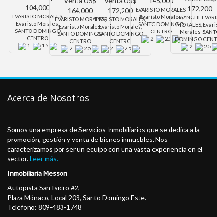
Venta
US$
Venta
US$
145,000
104,000
172,200
164,000
172,200
EVARISTO MORALES,
EVARISTO MORALES,
Evaristo Morales,
ENSANCHE EVAR
EVARISTO MORALES,
EVARISTO MORALES,
Evaristo Morales,
SANTO DOMINGO
MORALES, Evari
Evaristo Morales,
Evaristo Morales,
SANTO DOMINGO
CENTRO
Morales, SAN
SANTO DOMINGO
SANTO DOMINGO
CENTRO
2
2.5
DOMINGO CEN
CENTRO
CENTRO
1
1.5
2
2.5
2
2.5
2
2.5
Acerca de Nosotros
Somos una empresa de Servicios Inmobiliarios que se dedica a la
promoción, gestión y venta de bienes inmuebles. Nos
caracterizamos por ser un equipo con una vasta experiencia en el
sector.
Leer más.
Inmobiliaria Messon
Autopista San Isidro #2,
Plaza Mónaco, Local 203, Santo Domingo Este.
Telefono: 809-483-1748